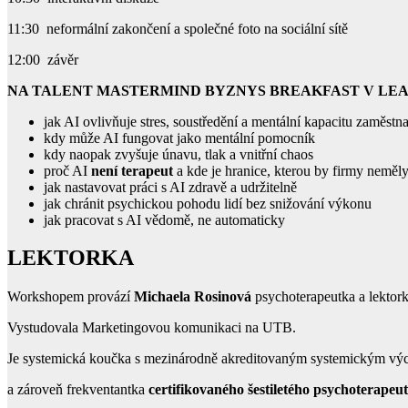
11:30 neformální zakončení a společné foto na sociální sítě
12:00 závěr
NA TALENT MASTERMIND BYZNYS BREAKFAST V LEA
jak AI ovlivňuje stres, soustředění a mentální kapacitu zaměstn
kdy může AI fungovat jako mentální pomocník
kdy naopak zvyšuje únavu, tlak a vnitřní chaos
proč AI
není terapeut
a kde je hranice, kterou by firmy neměl
jak nastavovat práci s AI zdravě a udržitelně
jak chránit psychickou pohodu lidí bez snižování výkonu
jak pracovat s AI vědomě, ne automaticky
LEKTORKA
Workshopem provází
Michaela Rosinová
psychoterapeutka a lektork
Vystudovala Marketingovou komunikaci na UTB.
Je systemická koučka s mezinárodně akreditovaným systemickým vý
a zároveň frekventantka
certifikovaného šestiletého psychoterapeu