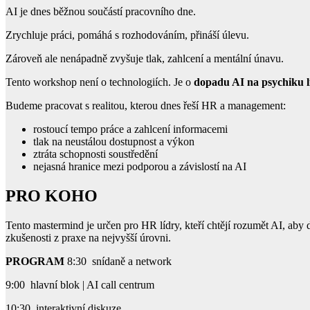
AI je dnes běžnou součástí pracovního dne.
Zrychluje práci, pomáhá s rozhodováním, přináší úlevu.
Zároveň ale nenápadně zvyšuje tlak, zahlcení a mentální únavu.
Tento workshop není o technologiích. Je o
dopadu AI na psychiku li
Budeme pracovat s realitou, kterou dnes řeší HR a management:
rostoucí tempo práce a zahlcení informacemi
tlak na neustálou dostupnost a výkon
ztráta schopnosti soustředění
nejasná hranice mezi podporou a závislostí na AI
PRO KOHO
Tento mastermind je určen pro HR lídry, kteří chtějí rozumět AI, aby d
zkušenosti z praxe na nejvyšší úrovni.
PROGRAM
8:30 snídaně a network
9:00 hlavní blok | AI call centrum
10:30 interaktivní diskuze