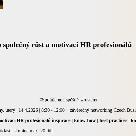
 společný růst a motivaci HR profesionálů
s Club #SpojujemeÚspěšné #rosteme
i firmy. úterý | 14.4.2026 | 8:30 - 12:00 + závěrečný networking Czech Bu
motivaci HR profesionálů
inspirace | know-how | best practices | k
fast | skupina max. 20 lidí