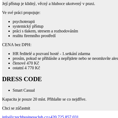
Její přístup je klidný, věcný a hluboce ukotvený v praxi.
Ve své práci propojuje:
psychoterapii
systemický přístup
práci s tlakem, stresem a rozhodováním
realitu firemního prostředí
CENA bez DPH:
HR ředitelé a pozvaní hosté - 1.setkání zdarma
prosím, pokud se přihlásíte a nepřijdete nebo se neomluvíte al
členové 470 Kč
ostatní 4 770 Kč
DRESS CODE
Smart Casual
Kapacita je pouze 20 míst. Přihlašte se co nejdříve.
Chci se zúčastnit
info@czechbusinessclub.cz
+420 725 857 031