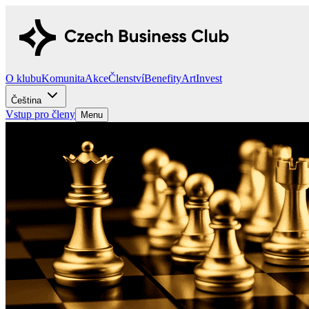
O klubu
Komunita
Akce
Členství
Benefity
Art
Invest
Čeština
Vstup pro členy
Menu