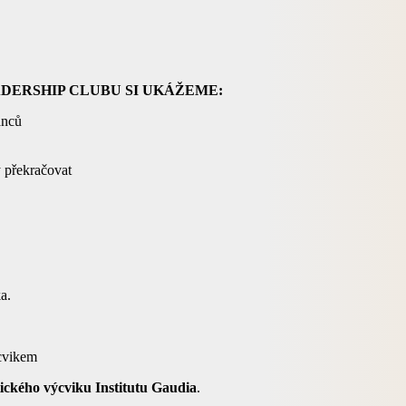
DERSHIP CLUBU SI UKÁŽEME:
anců
y překračovat
a.
cvikem
tického výcviku Institutu Gaudia
.