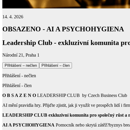
14. 4. 2026
OBSAZENO - AI A PSYCHOHYGIENA
Leadership Club - exkluzivní komunita pro
Národní 21, Praha 1
Přihlášení – nečlen
Přihlášení – člen
Přihlášení - nečlen
Přihlášení - člen
O B S A Z E N O
LEADERSHIP CLUB by Czech Busines
AI mění pravidla hry. Přijďte zjistit, jak ji využít ve prospěch lidí 
LEADERSHIP CLUB
exkluzivní komunita pro společný růst a 
AI A PSYCHOHYGIENA
Pomocník nebo skrytá zátěž?byznys break