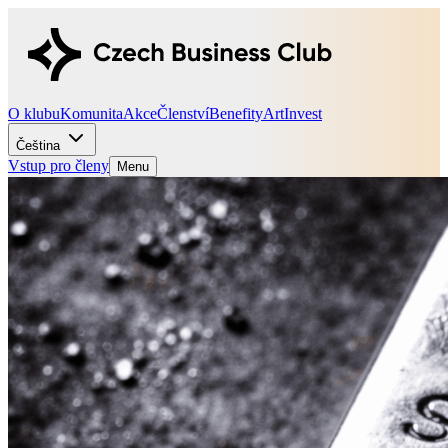
O klubu
Komunita
Akce
Členství
Benefity
Art
Invest
Čeština
Vstup pro členy
Menu