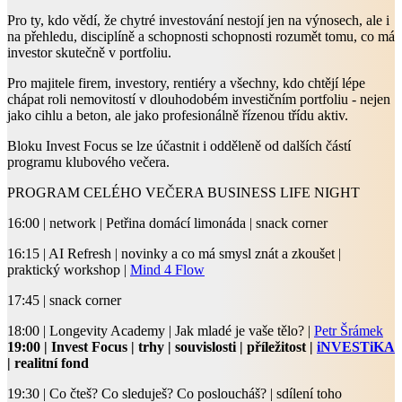
Pro ty, kdo vědí, že chytré investování nestojí jen na výnosech, ale i
na přehledu, disciplíně a schopnosti schopnosti rozumět tomu, co má
investor skutečně v portfoliu.
Pro majitele firem, investory, rentiéry a všechny, kdo chtějí lépe
chápat roli nemovitostí v dlouhodobém investičním portfoliu - nejen
jako cihlu a beton, ale jako profesionálně řízenou třídu aktiv.
Bloku Invest Focus se lze účastnit i odděleně od dalších částí
programu klubového večera.
PROGRAM CELÉHO VEČERA BUSINESS LIFE NIGHT
16:00 | network | Petřina domácí limonáda | snack corner
16:15 | AI Refresh | novinky a co má smysl znát a zkoušet |
praktický workshop |
Mind 4 Flow
17:45 | snack corner
18:00 | Longevity Academy | Jak mladé je vaše tělo? |
Petr Šrámek
19:00 | Invest Focus | trhy | souvislosti | příležitost |
iNVESTiKA
| realitní fond
19:30 | Co čteš? Co sleduješ? Co posloucháš? | sdílení toho