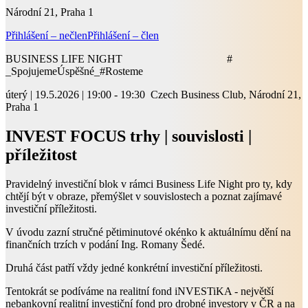
Národní 21, Praha 1
Přihlášení – nečlen
Přihlášení – člen
BUSINESS LIFE NIGHT #
_SpojujemeÚspěšné_#Rosteme
úterý | 19.5.2026 | 19:00 - 19:30 Czech Business Club, Národní 21,
Praha 1
INVEST FOCUS trhy | souvislosti |
příležitost
Pravidelný investiční blok v rámci Business Life Night pro ty, kdy
chtějí být v obraze, přemýšlet v souvislostech a poznat zajímavé
investiční příležitosti.
V úvodu zazní stručné pětiminutové okénko k aktuálnímu dění na
finančních trzích v podání Ing. Romany Šedé.
Druhá část patří vždy jedné konkrétní investiční příležitosti.
Tentokrát se podíváme na realitní fond iNVESTiKA - největší
nebankovní realitní investiční fond pro drobné investory v ČR a na