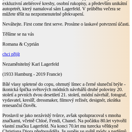
exkluzivní ateliérové kresby, osobní rukopisy, a především unikátní
autoprtrét, který namaloval sám Lagerfeld. V průběhu večera se
můžete těšit na nezpomenutelné překvapení.
Neváhejte. First come first serve. Prosíme o laskavé potvrzení účasti.
Těšíme se na vás
Romana & Cyprián
chci přijít
Nezaměnitelný Karl Lagerfeld
(1933 Hamburg - 2019 Francie)
Bílé vlasy spletené do copu, ohrnutý límec a černé sluneční brýle -
ikonická špička světových módních návrhářů druhé poloviny 20.
století a prvních dvou desetiletí 21. století, módní návrhář, fotograf,
vydavatel, kreslíř, dressmaker, filmový režisér, designér, zkrátka
renesanční člověk.
Proslavil se jako nezávislý tvůrce, avšak spolupracoval s mnoha
značkami, včetně Chloé, Fendi, Chanel. Na počátku 80.let vytvořil
vlastní značku Lagerfeld. Na konci 70.let mu turecka věštkyně
Christiana Diora předpověděla, že uspěje ve světě módy a parfémů.