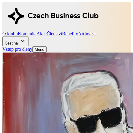
O klubu
Komunita
Akce
Členství
Benefity
Art
Invest
Čeština
Vstup pro členy
Menu