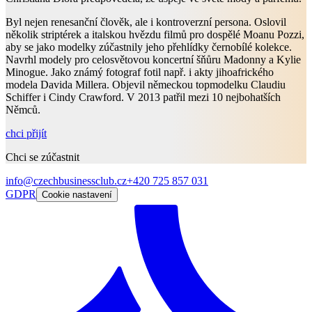
Byl nejen renesanční člověk, ale i kontroverzní persona. Oslovil
několik striptérek a italskou hvězdu filmů pro dospělé Moanu Pozzi,
aby se jako modelky zúčastnily jeho přehlídky černobílé kolekce.
Navrhl modely pro celosvětovou koncertní šňůru Madonny a Kylie
Minogue. Jako známý fotograf fotil např. i akty jihoafrického
modela Davida Millera. Objevil německou topmodelku Claudiu
Schiffer i Cindy Crawford. V 2013 patřil mezi 10 nejbohatších
Němců.
chci přijít
Chci se zúčastnit
info@czechbusinessclub.cz
+420 725 857 031
GDPR
Cookie nastavení