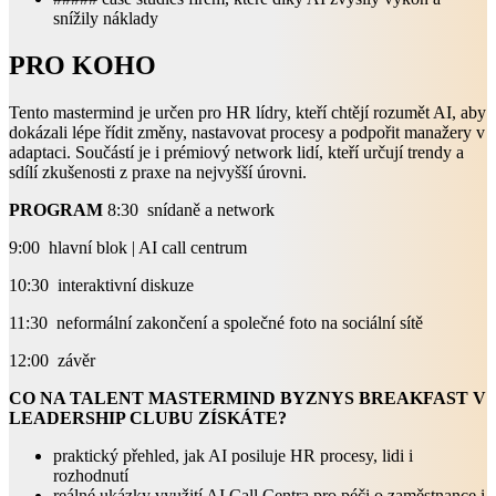
snížily náklady
PRO KOHO
Tento mastermind je určen pro HR lídry, kteří chtějí rozumět AI, aby
dokázali lépe řídit změny, nastavovat procesy a podpořit manažery v
adaptaci. Součástí je i prémiový network lidí, kteří určují trendy a
sdílí zkušenosti z praxe na nejvyšší úrovni.
PROGRAM
8:30 snídaně a network
9:00 hlavní blok | AI call centrum
10:30 interaktivní diskuze
11:30 neformální zakončení a společné foto na sociální sítě
12:00 závěr
CO NA TALENT MASTERMIND BYZNYS BREAKFAST V
LEADERSHIP CLUBU ZÍSKÁTE?
praktický přehled, jak AI posiluje HR procesy, lidi i
rozhodnutí
reálné ukázky využití AI Call Centra pro péči o zaměstnance i