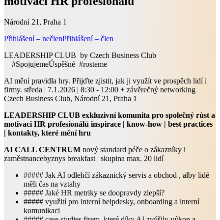
motivaci HR profesionálů
Národní 21, Praha 1
Přihlášení – nečlen
Přihlášení – člen
LEADERSHIP CLUB by Czech Business Club
#SpojujemeÚspěšné #rosteme
AI mění pravidla hry. Přijďte zjistit, jak ji využít ve prospěch lidí i
firmy. středa | 7.1.2026 | 8:30 - 12:00 + závěrečný networking
Czech Business Club, Národní 21, Praha 1
LEADERSHIP CLUB
exkluzivní komunita pro společný růst a
motivaci HR profesionálů
inspirace | know-how | best practices
| kontakty, které mění hru
AI CALL CENTRUM
nový standard péče o zákazníky i
zaměstnancebyznys breakfast | skupina max. 20 lidí
##### Jak AI odlehčí zákaznický servis a obchod , alby lidé
měli čas na vztahy
##### Jaké HR metriky se doopravdy zlepší?
##### využití pro interní helpdesky, onboarding a interní
komunikaci
##### case studies firem, které díky AI zvýšily výkon a