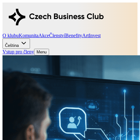
O klubu
Komunita
Akce
Členství
Benefity
Art
Invest
Čeština
Vstup pro členy
Menu