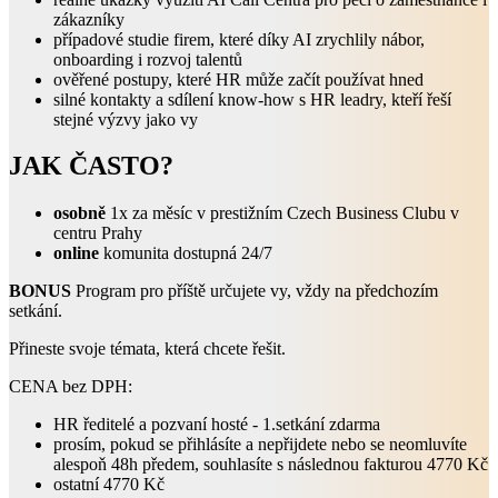
zákazníky
případové studie firem, které díky AI zrychlily nábor,
onboarding i rozvoj talentů
ověřené postupy, které HR může začít používat hned
silné kontakty a sdílení know-how s HR leadry, kteří řeší
stejné výzvy jako vy
JAK ČASTO?
osobně
1x za měsíc v prestižním Czech Business Clubu v
centru Prahy
online
komunita dostupná 24/7
BONUS
Program pro příště určujete vy, vždy na předchozím
setkání.
Přineste svoje témata, která chcete řešit.
CENA bez DPH:
HR ředitelé a pozvaní hosté - 1.setkání zdarma
prosím, pokud se přihlásíte a nepřijdete nebo se neomluvíte
alespoň 48h předem, souhlasíte s následnou fakturou 4770 Kč
ostatní 4770 Kč