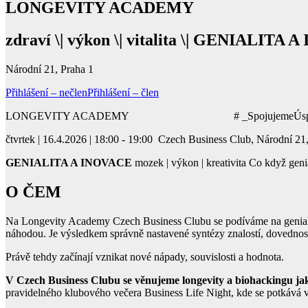
LONGEVITY ACADEMY
zdraví \| výkon \| vitalita \| GENIALITA
Národní 21, Praha 1
Přihlášení – nečlen
Přihlášení – člen
LONGEVITY ACADEMY # _SpojujemeÚspěšné
čtvrtek | 16.4.2026 | 18:00 - 19:00 Czech Business Club, Národní 21
GENIALITA A INOVACE
mozek | výkon | kreativita Co když genial
O ČEM
Na Longevity Academy Czech Business Clubu se podíváme na genialitu
náhodou. Je výsledkem správně nastavené syntézy znalostí, dovednost
Právě tehdy začínají vznikat nové nápady, souvislosti a hodnota.
V Czech Business Clubu se věnujeme longevity a biohackingu jako
pravidelného klubového večera Business Life Night, kde se potkává vzác