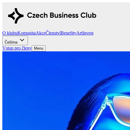
O klubu
Komunita
Akce
Členství
Benefity
Art
Invest
Čeština
Vstup pro členy
Menu