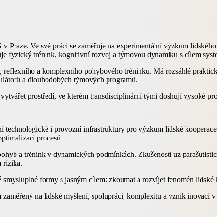
 ITS v Praze. Ve své práci se zaměřuje na experimentální výzkum lidsk
uje fyzický trénink, kognitivní rozvoj a týmovou dynamiku s cílem sys
ce, reflexního a komplexního pohybového tréninku. Má rozsáhlé praktic
imulátorů a dlouhodobých týmových programů.
tvářet prostředí, ve kterém transdisciplinární tými doshují vysoké prov
ání technologické i provozní infrastruktury pro výzkum lidské kooperac
optimalizaci procesů.
oli pohyb a trénink v dynamických podmínkách. Zkušenosti uz parašuti
 rizika.
né smysluplné formy s jasným cílem: zkoumat a rozvíjet fenomén lidské
ém zaměřený na lidské myšlení, spolupráci, komplexitu a vznik inovac