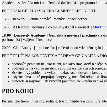
Academie se lze účastnit i odděleně od dalších částí programu klubov
PROGRAM CELÉHO VEČERA BUSINESS LIFE NIGHT
15:30 | network | Petřina domácí limonáda | snack corner
16:00 | AI Refresh | novinky a co má smysl znát a zkoušet |
Mind 4 
18:00 | Longevity Academy | Genialita a inovace | přednáška a di
posloucháš? | vzájemná inspirace
20:00 | Club Lounge | alko i nealko | večerní menu v lehkém stylu | ne
PROČ PŘIJÍT NA LONGEVITY ACADEMY GENIALITA A IN
pochopíte genialitu ne jako talent, ale jako stav, který lze lépe 
podíváte se na vzorce myšlení a spolupráce, ze kterých přiroze
získáte nový pohled na výkon mozku, rozhodování a kreativitu 
uslyšíte téma, které propojuje longevity, mentální odolnost, flo
odnesete si inspiraci, jak vytvářet prostředí, ve kterém vzniká v
PRO KOHO
Pro majitele firem, investory, ředitele, board members a další lídry, 