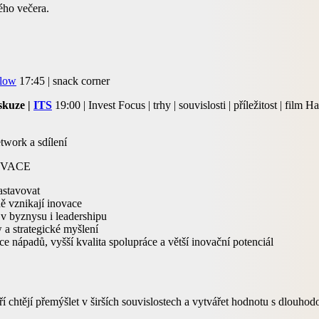
ého večera.
Flow
17:45 | snack corner
skuze |
ITS
19:00 | Invest Focus | trhy | souvislosti | příležitost | film H
twork a sdílení
OVACE
nastavovat
ně vznikají inovace
v byznysu i leadershipu
w a strategické myšlení
íce nápadů, vyšší kvalita spolupráce a větší inovační potenciál
kteří chtějí přemýšlet v širších souvislostech a vytvářet hodnotu s dlou