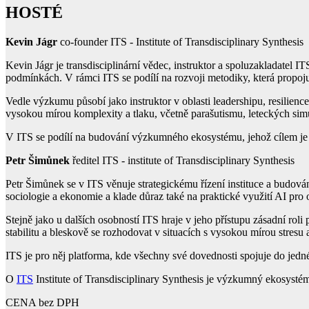
HOSTÉ
Kevin Jágr
co-founder ITS - Institute of Transdisciplinary Synthesis
Kevin Jágr je transdisciplinární vědec, instruktor a spoluzakladatel
podmínkách. V rámci ITS se podílí na rozvoji metodiky, která propoj
Vedle výzkumu působí jako instruktor v oblasti leadershipu, resilien
vysokou mírou komplexity a tlaku, včetně parašutismu, leteckých s
V ITS se podílí na budování výzkumného ekosystému, jehož cílem je vy
Petr Šimůnek
ředitel ITS - institute of Transdisciplinary Synthesis
Petr Šimůnek se v ITS věnuje strategickému řízení instituce a budov
sociologie a ekonomie a klade důraz také na praktické využití AI pro 
Stejně jako u dalších osobností ITS hraje v jeho přístupu zásadní r
stabilitu a bleskově se rozhodovat v situacích s vysokou mírou stresu a
ITS je pro něj platforma, kde všechny své dovednosti spojuje do jed
O
ITS
Institute of Transdisciplinary Synthesis je výzkumný ekosyst
CENA bez DPH