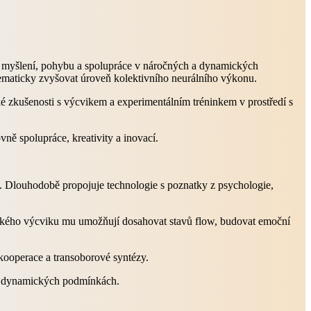
ého myšlení, pohybu a spolupráce v náročných a dynamických
tematicky zvyšovat úroveň kolektivního neurálního výkonu.
ké zkušenosti s výcvikem a experimentálním tréninkem v prostředí s
ně spolupráce, kreativity a inovací.
e. Dlouhodobě propojuje technologie s poznatky z psychologie,
stického výcviku mu umožňují dosahovat stavů flow, budovat emoční
 kooperace a transoborové syntézy.
í v dynamických podmínkách.