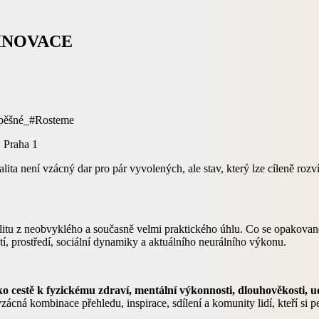
 A INOVACE
_#Rosteme
, Praha 1
ita není vzácný dar pro pár vyvolených, ale stav, který lze cíleně rozví
 z neobvyklého a současně velmi praktického úhlu. Co se opakovaně ob
í, prostředí, sociální dynamiky a aktuálního neurálního výkonu.
 cestě k fyzickému zdraví, mentální výkonnosti, dlouhověkosti, u
ná kombinace přehledu, inspirace, sdílení a komunity lidí, kteří si pečl