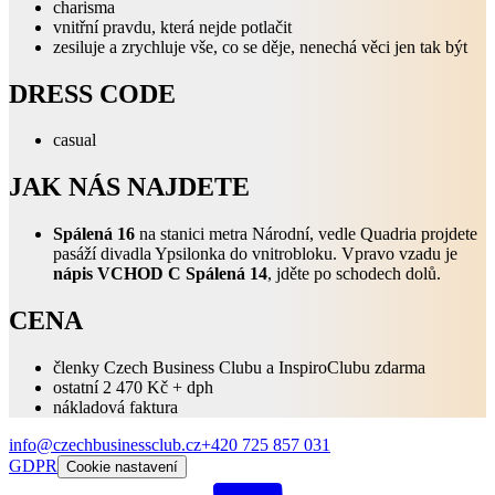
charisma
vnitřní pravdu, která nejde potlačit
zesiluje a zrychluje vše, co se děje, nenechá věci jen tak být
DRESS CODE
casual
JAK NÁS NAJDETE
Spálená 16
na stanici metra Národní, vedle Quadria projdete
pasáží divadla Ypsilonka do vnitrobloku. Vpravo vzadu je
nápis VCHOD C Spálená 14
, jděte po schodech dolů.
CENA
členky Czech Business Clubu a InspiroClubu zdarma
ostatní 2 470 Kč + dph
nákladová faktura
info@czechbusinessclub.cz
+420 725 857 031
GDPR
Cookie nastavení