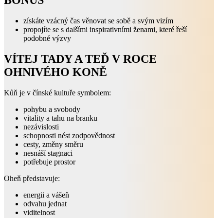
získáte vzácný čas věnovat se sobě a svým vizím
propojíte se s dalšími inspirativními ženami, které řeší
podobné výzvy
VÍTEJ TADY A TEĎ V ROCE
OHNIVÉHO KONĚ
Kůň je v čínské kultuře symbolem:
pohybu a svobody
vitality a tahu na branku
nezávislosti
schopnosti nést zodpovědnost
cesty, změny směru
nesnáší stagnaci
potřebuje prostor
Oheň představuje:
energii a vášeň
odvahu jednat
viditelnost