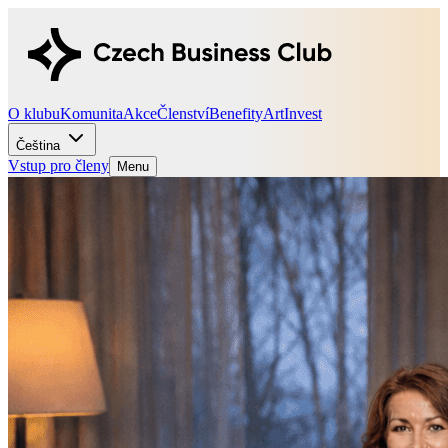
O klubu
Komunita
Akce
Členství
Benefity
Art
Invest
Čeština
Vstup pro členy
Menu