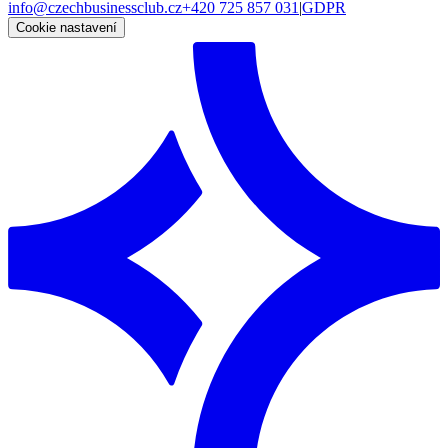
info@czechbusinessclub.cz
+420 725 857 031
|
GDPR
Cookie nastavení