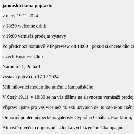
japonská ikona pop-artu
v úterý 19.11.2024
v 18:30 welcome drink
v 19:00 vernisáž prodejní výstavy
Po předchozí domluvě VIP preview od 18:00 - pokud si chcete dílo za
Czech Business Club
Národní 21, Praha 1
výstava potrvá do 17.12.2024
Milí milovníci moderního umění a šampaňského,
V úterý 19.11. v 18:30 se na vás těšíme na slavnostní vernisáži pro
Připravili jsme pro vás více než 40 exkluzivních děl tohoto ikonickéh
Odborný pohled německého galeristy Cypriána Činátla z Frankfurtu, kt
Atmosféru večera doprovodí sklenka vychlazeného Champagne.