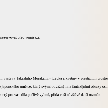
rezervovat před vernisáží.
dejní výstavy Takashiho Murakami – Lebka a květiny v prestižním pros
o japonského umělce, který svými odvážnými a fantazijními obrazy oslni
erý pro vás díla pečlivě vybral, přidá vaší návštěvě další rozměr.