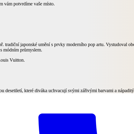
tem vám potvrdíme vaše místo.
. tradiční japonské umění s prvky moderního pop artu. Vystudoval obo
 a s módním průmyslem.
Louis Vuitton.
u desetiletí, které diváka uchvacují svými zářivými barvami a nápaditý