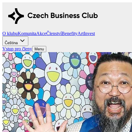
O klubu
Komunita
Akce
Členství
Benefity
Art
Invest
Čeština
Vstup pro členy
Menu