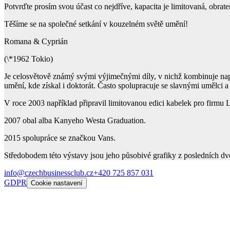
Potvrďte prosím svou účast co nejdříve, kapacita je limitovaná, obra
Těšíme se na společné setkání v kouzelném světě umění!
Romana & Cyprián
(\*1962 Tokio)
Je celosvětově známý svými výjimečnými díly, v nichž kombinuje např
umění, kde získal i doktorát. Často spolupracuje se slavnými umělci
V roce 2003 například připravil limitovanou edici kabelek pro firmu 
2007 obal alba Kanyeho Westa Graduation.
2015 spolupráce se značkou Vans.
Středobodem této výstavy jsou jeho působivé grafiky z posledních dvo
info@czechbusinessclub.cz
+420 725 857 031
GDPR
Cookie nastavení